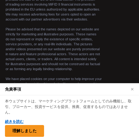
×
免責事項
We use cookies to enhance your browsing
本ウェブサイトは、マーケティングプラットフォームとしてのみ機能し、取
experience. By continuing to use our website, you
引、ブローカー、投資サービスを提供、推薦、促進するものではありませ
agree to our use of cookies. See our
Cookie Policy
ん。
for more information.
続きを読む
© 2026 opulontrading ai. 無断複写・転載を禁ず。
Accept
理解しました