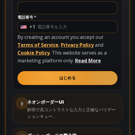
電話番号 *
+1
U
n
By creating an account you accept our
i
Terms of Service
,
Privacy Policy
and
t
Cookie Policy
. This website serves as a
e
marketing platform only.
Read More
d
S
はじめる
t
a
t
ネオンボーダーUI
⟠
e
鮮明で高コントラストな入力と正確なバリデー
s
ションキュー。
+
1