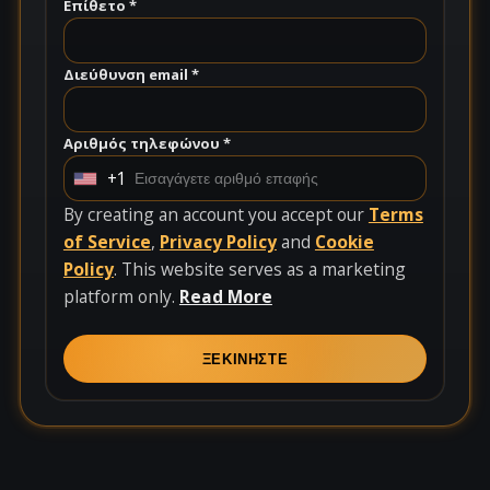
Επίθετο *
Διεύθυνση email *
Αριθμός τηλεφώνου *
+1
U
n
By creating an account you accept our
Terms
i
of Service
,
Privacy Policy
and
Cookie
t
Policy
. This website serves as a marketing
e
platform only.
Read More
d
S
ΞΕΚΙΝΗΣΤΕ
t
a
t
e
s