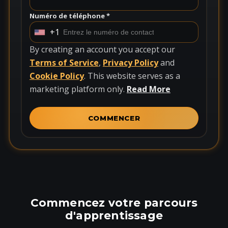
Numéro de téléphone *
+1
U
n
By creating an account you accept our
i
Terms of Service
,
Privacy Policy
and
t
Cookie Policy
. This website serves as a
e
marketing platform only.
Read More
d
S
COMMENCER
t
a
t
e
s
+
Commencez votre parcours
1
d'apprentissage