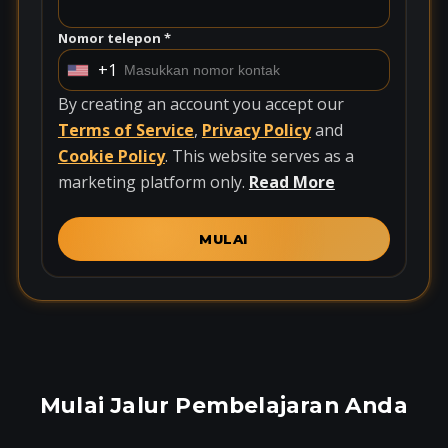
Nomor telepon *
+1
U
n
By creating an account you accept our
i
Terms of Service
,
Privacy Policy
and
t
Cookie Policy
. This website serves as a
e
marketing platform only.
Read More
d
S
MULAI
t
a
t
e
s
+
Mulai Jalur Pembelajaran Anda
1