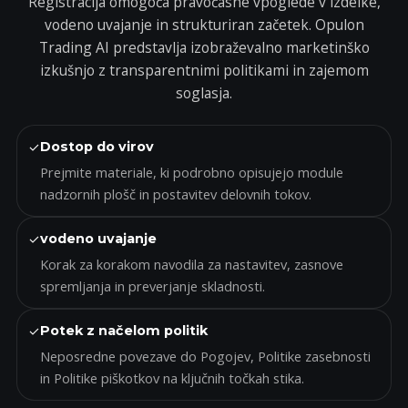
Registracija omogoča pravočasne vpoglede v izdelke,
vodeno uvajanje in strukturiran začetek. Opulon
Trading AI predstavlja izobraževalno marketinško
izkušnjo z transparentnimi politikami in zajemom
soglasja.
✓
Dostop do virov
Prejmite materiale, ki podrobno opisujejo module
nadzornih plošč in postavitev delovnih tokov.
✓
vodeno uvajanje
Korak za korakom navodila za nastavitev, zasnove
spremljanja in preverjanje skladnosti.
✓
Potek z načelom politik
Neposredne povezave do Pogojev, Politike zasebnosti
in Politike piškotkov na ključnih točkah stika.