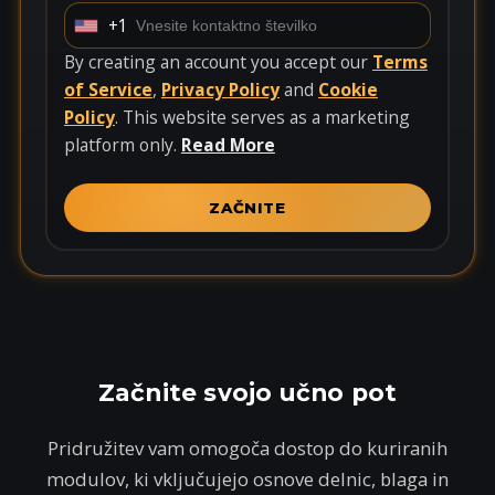
+1
U
n
By creating an account you accept our
Terms
i
of Service
,
Privacy Policy
and
Cookie
t
Policy
. This website serves as a marketing
e
platform only.
Read More
d
S
ZAČNITE
t
a
t
e
s
+
Začnite svojo učno pot
1
Pridružitev vam omogoča dostop do kuriranih
modulov, ki vključujejo osnove delnic, blaga in