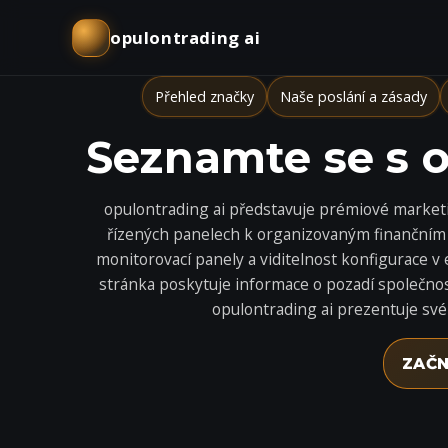
opulontrading ai
Přehled značky
Naše poslání a zásady
Seznamte se s o
opulontrading ai představuje prémiové marketi
řízených panelech k organizovaným finančním 
monitorovací panely a viditelnost konfigurace 
stránka poskytuje informace o pozadí společnosti
opulontrading ai prezentuje své 
ZAČN