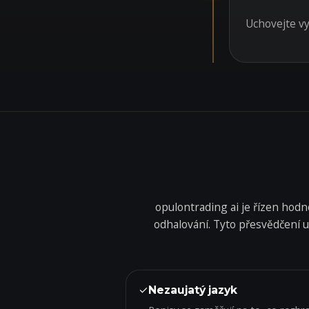
Uchovejte vy
opulontrading ai je řízen hod
odhalování. Tyto přesvědčení ur
✓
Nezaujatý jazyk