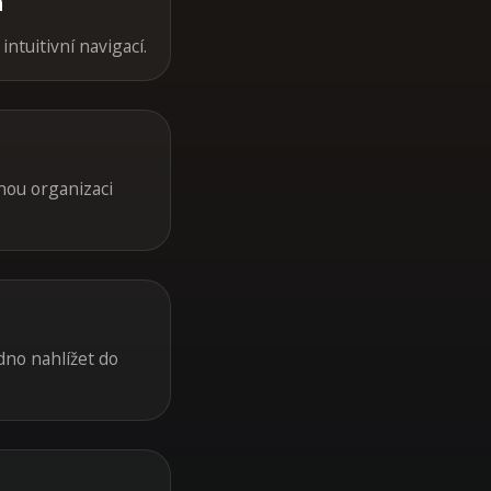
h
ntuitivní navigací.
nou organizaci
adno nahlížet do