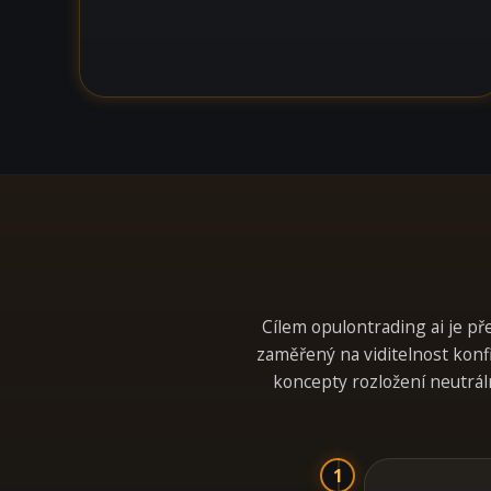
Cílem opulontrading ai je př
zaměřený na viditelnost konf
koncepty rozložení neutrál
1