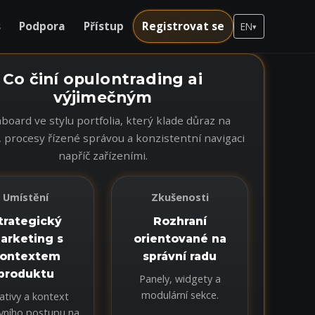
s
Podpora
Přístup
Registrovat se
EN
▾
Co činí opulontrading ai
výjimečným
board ve stylu portfolia, který klade důraz na
, procesy řízené správou a konzistentní navigaci
napříč zařízeními.
Umístění
Zkušenosti
trategický
Rozhraní
arketing s
orientované na
ontextem
správní radu
produktu
Panely, widgety a
modulární sekce.
ativy a kontext
vního postupu na