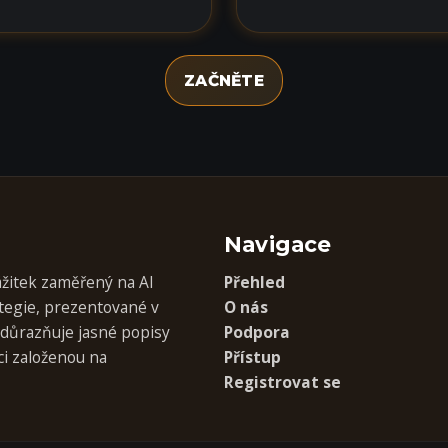
ZAČNĚTE
Navigace
ážitek zaměřený na AI
Přehled
egie, prezentované v
O nás
zdůrazňuje jasné popisy
Podpora
ci založenou na
Přístup
Registrovat se