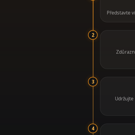
Představte ví
2
Zdůrazně
3
Udržujte 
4