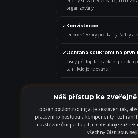
Popisy se zaměřují na to, co rozhra
organizovány.
✓
Konzistence
Jednotné vzory pro karty, štítky a n
✓
Ochrana soukromí na první
Jasný přístup k stránkám politik a
tam, kde je relevantní.
Náš přístup ke zveřejn
obsah opulontrading ai je sestaven tak, aby
pracovního postupu a komponenty rozhraní fa
návštěvníkům pochopit, co obsahuje zážitek 
všechny části souvisejí