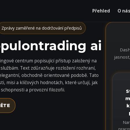
Přehled
O ná
Zprávy zaměřené na dodržování předpisů
pulontrading ai
Dash
jasnost
ngové centrum popisující přístup založený na
službám. Text zdůrazňuje rozložení rozhraní,
v elegantní, obchodně orientované podobě. Tato
, misi a klíčových hodnotách, které určují, jak
schopnosti a provozní filozofii.
S
m
ĚTE
k
Nar
praco