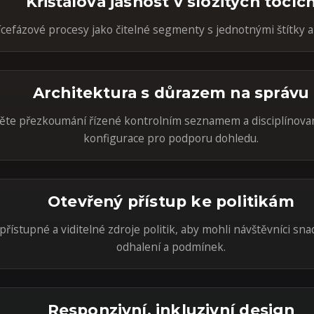
Křišťálová jasnost v složitých tocíc
cefázové procesy jako čitelné segmenty s jednotnými štítky a i
Architektura s důrazem na správu
te přezkoumání řízené kontrolním seznamem a disciplínova
konfigurace pro podporu dohledu.
Otevřený přístup ke politikám
přístupné a viditelné zdroje politik, aby mohli návštěvníci sn
odhalení a podmínek.
Responzivní, inkluzivní design