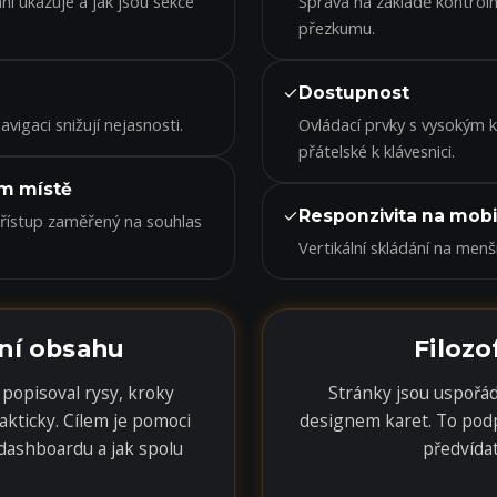
ní ukazuje a jak jsou sekce
Správa na základě kontrol
přezkumu.
✓
Dostupnost
avigaci snižují nejasnosti.
Ovládací prvky s vysokým 
přátelské k klávesnici.
m místě
✓
Responzivita na mobi
 přístup zaměřený na souhlas
Vertikální skládání na men
ění obsahu
Filozo
 popisoval rysy, kroky
Stránky jsou uspořá
kticky. Cílem je pomoci
designem karet. To pod
dashboardu a jak spolu
předvídat
.