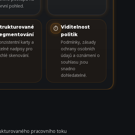
první pohled.
trukturované
Viditelnost
⏱
egmentování
politik
onzistentní karty a
Podmínky, zásady
itelné nadpisy pro
ochrany osobních
ychlé skenování.
údajů a oznámení o
souhlasu jsou
snadno
dohledatelné.
rukturovaného pracovního toku