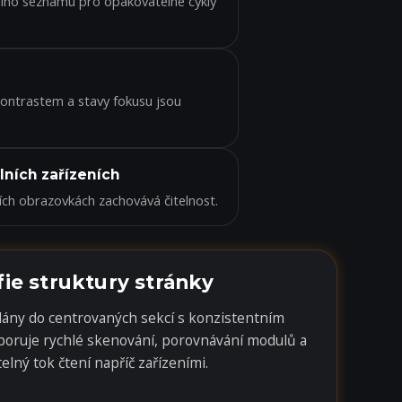
ního seznamu pro opakovatelné cykly
kontrastem a stavy fokusu jsou
lních zařízeních
ších obrazovkách zachovává čitelnost.
fie struktury stránky
dány do centrovaných sekcí s konzistentním
poruje rychlé skenování, porovnávání modulů a
elný tok čtení napříč zařízeními.