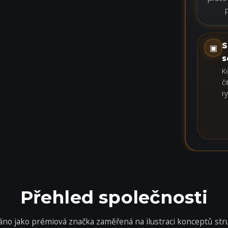
S
▣
s
K
č
r
Přehled společnosti
váno jako prémiová značka zaměřená na ilustraci konceptů st