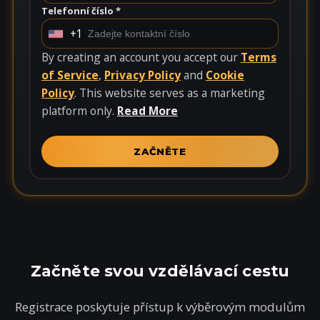
Telefonní číslo *
+1
U
n
By creating an account you accept our
Terms
i
of Service
,
Privacy Policy
and
Cookie
t
Policy
. This website serves as a marketing
e
platform only.
Read More
d
S
ZAČNĚTE
t
a
t
e
s
+
Začněte svou vzdělávací cestu
1
Registrace poskytuje přístup k výběrovým modulům